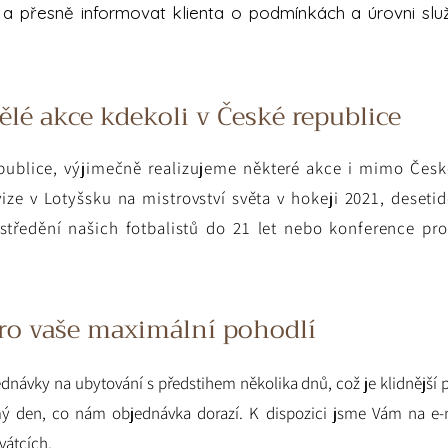
a přesně informovat klienta o podmínkách a úrovni sl
ělé akce kdekoli v České republice
epublice, výjimečně realizujeme některé akce i mimo Čes
evize v Lotyšsku na mistrovství světa v hokeji 2021, desetiden
středění našich fotbalistů do 21 let nebo konference p
ro vaše maximální pohodlí
dnávky na ubytování s předstihem několika dnů, což je klidnějši
 samý den, co nám objednávka dorazí. K dispozici jsme Vám na e-
átcích.