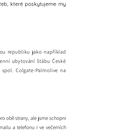
užeb, které poskytujeme my
kou republiku jako například
ní ubytování štábu České
ro spol. Colgate-Palmolive na
́ pro obě strany, ale jsme schopni
mailu a telefonu i ve večerních