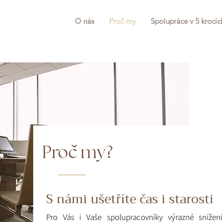
O nás
Proč my
Spolupráce v 5 krocíc
ˇ
Proc my?
S námi ušetříte čas i starosti
Pro Vás i Vaše spolupracovníky výrazné snížení a