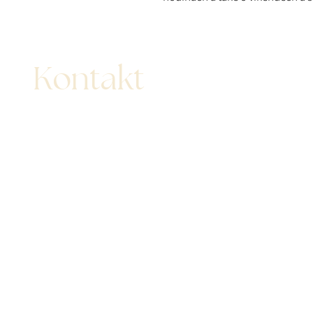
Kontakt
Ing. Lucie Junková
+420 723 753 770
Ing. Luboš Sebera
+420 776 081 111
Email
info@hotelia-travel.cz