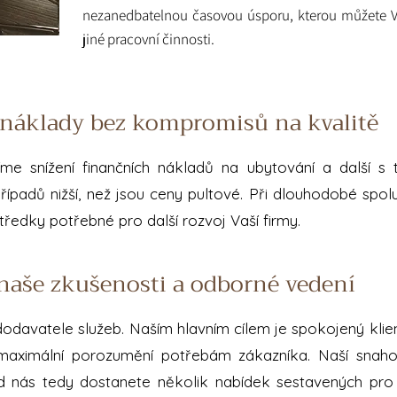
nezanedbatelnou časovou úsporu, kterou můžete Vy
jiné pracovní činnosti.
 náklady bez kompromisů na kvalitě
me snížení finančních nákladů na ubytování a další s t
případů nižší, než jsou ceny pultové. Při dlouhodobé spo
tředky potřebné pro další rozvoj Vaší firmy.
naše zkušenosti a odborné vedení
davatele služeb. Naším hlavním cílem je spokojený klient
ximální porozumění potřebám zákazníka. Naší snahou j
d nás tedy dostanete několik nabídek sestavených pro 