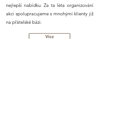
nejlepší nabídku. Za ta léta organizování
akcí spolupracujeme s mnohými klienty již
na přátelské bázi.
Více
'
ˇ
Nasi stalí klienti