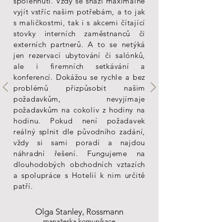
spolehnutí. Vždy se snaží maximálně
vyjít vstříc našim potřebám, a to jak
s maličkostmi, tak i s akcemi čítající
stovky interních zaměstnanců či
externích partnerů. A to se netýká
jen rezervací ubytování či salónků,
ale i firemních setkávání a
konferencí. Dokážou se rychle a bez
problémů přizpůsobit našim
požadavkům, nevyjímaje
požadavkům na cokoliv z hodiny na
hodinu. Pokud není požadavek
reálný splnit dle původního zadání,
vždy si sami poradí a najdou
náhradní řešení.
Fungujeme na
dlouhodobých obchodních vztazích
a spolupráce s Hotelií k nim určitě
patří.
Olga Stanley, Rossmann
manažerka komunikace