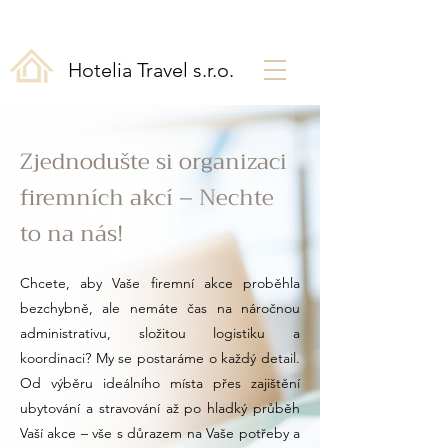
Hotelia Travel s.r.o.
Zjednodušte si organizaci
firemních akcí – Nechte
to na nás!
Chcete, aby Vaše firemní akce proběhla
bezchybně, ale nemáte čas na náročnou
administrativu, složitou logistiku a
koordinaci? My se postaráme o každý detail.
Od výběru ideálního místa přes zajištění
ubytování a stravování až po hladký průběh
Vaší akce – vše s důrazem na Vaše potřeby a